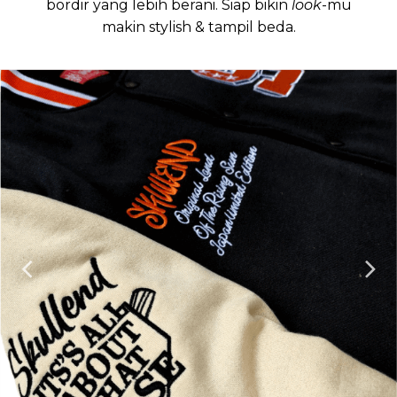
bordir yang lebih berani. Siap bikin
look
-mu
makin stylish & tampil beda.