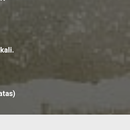
kali.
atas)